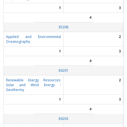
1
3
4
Ε5208
Applied and Environmental
2
Oceanography
1
3
4
Ε6201
Renewable Energy Resources:
2
Solar and Wind Energy -
Geothermy
1
3
4
Ε6203