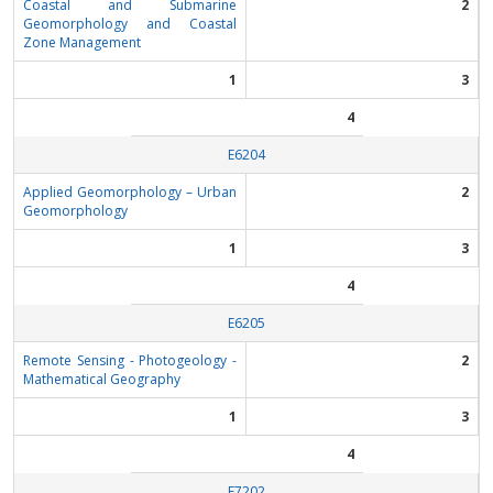
Coastal and Submarine
2
Geomorphology and Coastal
Zone Management
1
3
4
Ε6204
Applied Geomorphology – Urban
2
Geomorphology
1
3
4
Ε6205
Remote Sensing - Photogeology -
2
Mathematical Geography
1
3
4
Ε7202