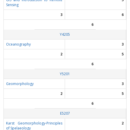
Sensing
3
6
6
Υ4205
Oceanography
3
2
5
6
Υ5201
Geomorphology
3
2
5
6
Ε5207
Karst Geomorphology-Principles
2
of Spelaeology