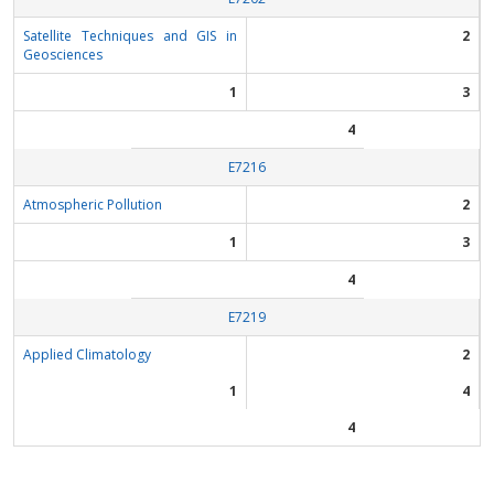
Satellite Techniques and GIS in
2
Geosciences
1
3
4
Ε7216
Atmospheric Pollution
2
1
3
4
Ε7219
Applied Climatology
2
1
4
4