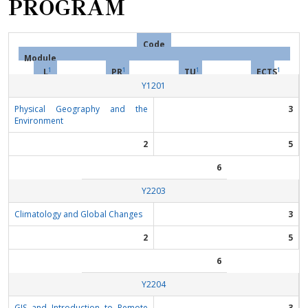
PROGRAM
Code
Module
1
1
1
1
L
PR
TU
ECTS
Υ1201
Physical Geography and the
3
Environment
2
5
6
Υ2203
Climatology and Global Changes
3
2
5
6
Υ2204
GIS and Introduction to Remote
3